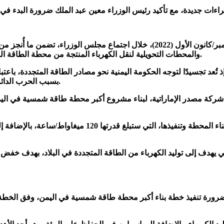
وقدّمت وزارة الكهرباء اليمنية تقريرًا، اليوم الثلاثاء 27 ديسمبر/كانون الأول (
والمحطات التحويلية لنقل الكهرباء المنتجة من محطة الطاقة الشمسية وتوزيعها، وفق صفحة رئاسة مجلس الوزراء اليمني على تويتر.
ة طاقة شمسية في اليمن بقدرة 120 ميغاواط، إذ تُعد تجسيدًا لتوجه الحكومة اليمنية نحو مصادر
بسبب الحرب الدائرة هناك، وفق المعلومات التي اطلعت عليها منصة الطاقة المتخصصة.
21 ديسمبر/كانون الأول الجاري 2022، اتفاقية مع شركة مصدر الإماراتية، لبناء مشروع أكبر م
وستتولى شركة أبو ظبي لطاقة المستقبل "مصدر" عمليات بن
دف إلى توليد الكهرباء من الطاقة المتجددة في البلاد، بهدف خفض تكال
رورة تنفيذ خطة بناء أكبر محطة طاقة شمسية في اليمن، وفق الخطة الز