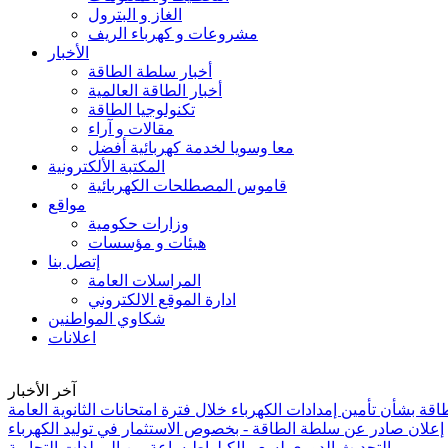
الغاز و البترول
مشروعات و كهرباء الريف
الأخبار
أخبار سلطة الطاقة
أخبار الطاقة العالمية
تكنولوجيا الطاقة
مقالات و آراء
معا وسويا لخدمة كهربائية أفضل
المكتبة الألكترونية
قاموس المصطلحات الكهربائية
مواقع
وزارات حكومية
هيئات و مؤسسات
إتصل بنا
المراسلات العامة
ادارة الموقع الالكتروني
شكاوي المواطنين
اعلانات
آخر الأخبار
ة بشأن تأمين إمدادات الكهرباء خلال فترة امتحانات الثانوية العامة
إعلان صادر عن سلطة الطاقة - بخصوص الاستثمار في توليد الكهرباء
التحديث الدوري لسعر الكيلواط ساعة من المولدات التجارية