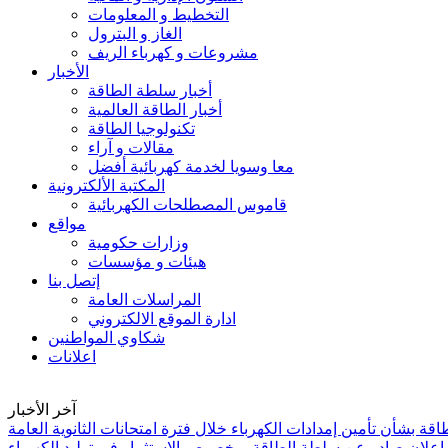
التخطيط و المعلومات
الغاز و البترول
مشروعات و كهرباء الريف
الأخبار
أخبار سلطة الطاقة
أخبار الطاقة العالمية
تكنولوجيا الطاقة
مقالات و آراء
معا وسويا لخدمة كهربائية أفضل
المكتبة الألكترونية
قاموس المصطلحات الكهربائية
مواقع
وزارات حكومية
هيئات و مؤسسات
إتصل بنا
المراسلات العامة
ادارة الموقع الالكتروني
شكاوي المواطنين
اعلانات
آخر الأخبار
ة بشأن تأمين إمدادات الكهرباء خلال فترة امتحانات الثانوية العامة
إعلان صادر عن سلطة الطاقة - بخصوص الاستثمار في توليد الكهرباء